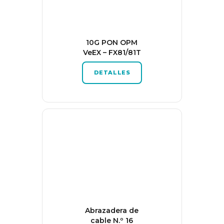
10G PON OPM
VeEX – FX81/81T
DETALLES
Abrazadera de
cable N.º 16