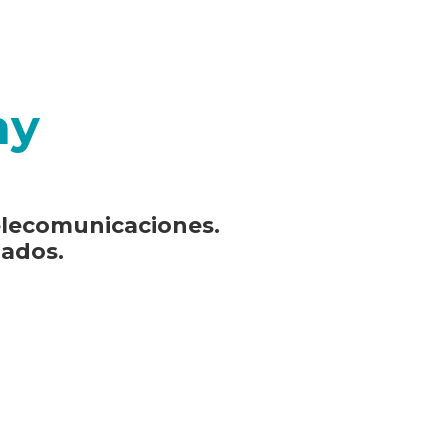
my
telecomunicaciones.
lados.