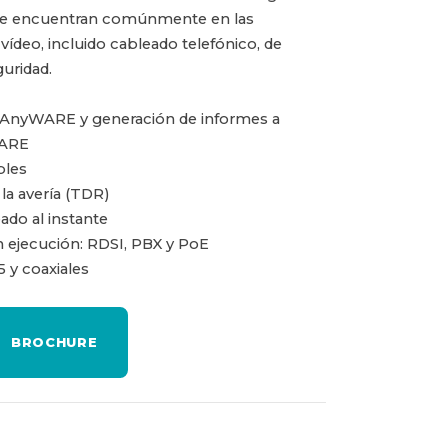
 se encuentran comúnmente en las
 vídeo, incluido cableado telefónico, de
guridad.
 AnyWARE y generación de informes a
WARE
bles
 la avería (TDR)
eado al instante
n ejecución: RDSI, PBX y PoE
5 y coaxiales
BROCHURE