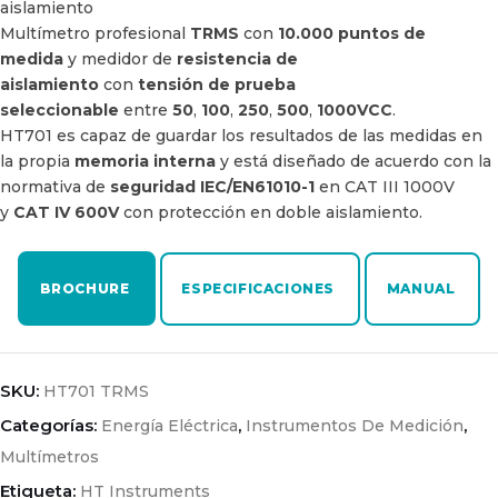
aislamiento
Multímetro profesional
TRMS
con
10.000 puntos de
medida
y medidor de
resistencia de
aislamiento
con
tensión de prueba
seleccionable
entre
50
,
100
,
250
,
500
,
1000VCC
.
HT701 es capaz de guardar los resultados de las medidas en
la propia
memoria interna
y está diseñado de acuerdo con la
normativa de
seguridad IEC/EN61010-1
en CAT III 1000V
y
CAT IV 600V
con protección en doble aislamiento.
BROCHURE
ESPECIFICACIONES
MANUAL
SKU:
HT701 TRMS
Categorías:
,
,
Energía Eléctrica
Instrumentos De Medición
Multímetros
Etiqueta:
HT Instruments