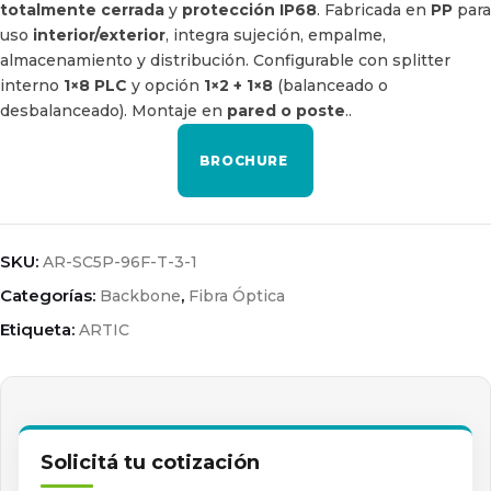
totalmente cerrada
y
protección IP68
. Fabricada en
PP
para
uso
interior/exterior
, integra sujeción, empalme,
almacenamiento y distribución. Configurable con splitter
interno
1×8 PLC
y opción
1×2 + 1×8
(balanceado o
desbalanceado). Montaje en
pared o poste
..
BROCHURE
SKU:
AR-SC5P-96F-T-3-1
Categorías:
,
Backbone
Fibra Óptica
Etiqueta:
ARTIC
Solicitá tu cotización