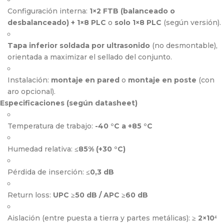
Configuración interna:
1×2 FTB (balanceado o
desbalanceado) + 1×8 PLC
o
solo 1×8 PLC
(según versión).
Tapa inferior soldada por ultrasonido
(no desmontable),
orientada a maximizar el sellado del conjunto.
Instalación:
montaje en pared
o
montaje en poste
(con
aro opcional).
Especificaciones (según datasheet)
Temperatura de trabajo:
-40 °C a +85 °C
Humedad relativa:
≤85% (+30 °C)
Pérdida de inserción:
≤0,3 dB
Return loss:
UPC ≥50 dB / APC ≥60 dB
Aislación (entre puesta a tierra y partes metálicas):
≥ 2×10⁴