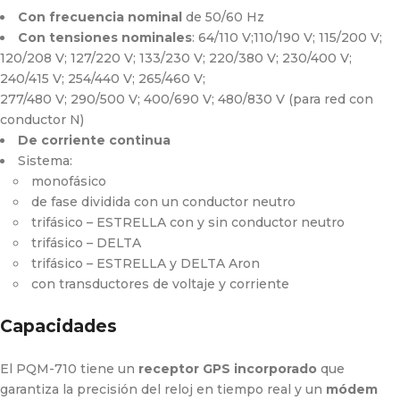
Con frecuencia nominal
de 50/60 Hz
Con tensiones nominales
: 64/110 V;110/190 V; 115/200 V;
120/208 V; 127/220 V; 133/230 V; 220/380 V; 230/400 V;
240/415 V; 254/440 V; 265/460 V;
277/480 V; 290/500 V; 400/690 V; 480/830 V (para red con
conductor N)
De corriente continua
Sistema:
monofásico
de fase dividida con un conductor neutro
trifásico – ESTRELLA con y sin conductor neutro
trifásico – DELTA
trifásico – ESTRELLA y DELTA Aron
con transductores de voltaje y corriente
Capacidades
El PQM-710 tiene un
receptor GPS incorporado
que
garantiza la precisión del reloj en tiempo real y un
módem